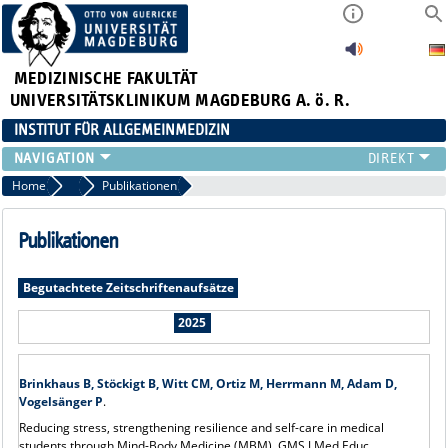
MEDIZINISCHE FAKULTÄT
UNIVERSITÄTSKLINIKUM MAGDEBURG A. ö. R.
INSTITUT FÜR ALLGEMEINMEDIZIN
TEAM
Home
Publikationen
Publikationen
LEHRE
FORSCHUNG
Publikationen
AKTUELLES
NEWSLETTER
Begutachtete Zeitschriftenaufsätze
2025
Brinkhaus B, Stöckigt B, Witt CM, Ortiz M, Herrmann M, Adam D,
Vogelsänger P
.
Reducing stress, strengthening resilience and self-care in medical
students through Mind-Body Medicine (MBM). GMS J Med Educ.