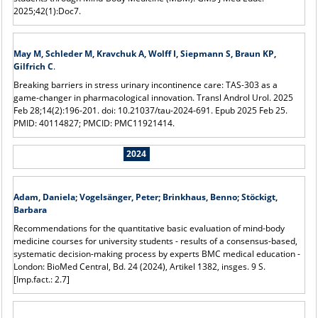
2025;42(1):Doc7.
May M, Schleder M, Kravchuk A, Wolff I, Siepmann S, Braun KP,
Gilfrich C
.
Breaking barriers in stress urinary incontinence care: TAS-303 as a
game-changer in pharmacological innovation. Transl Androl Urol. 2025
Feb 28;14(2):196-201. doi: 10.21037/tau-2024-691. Epub 2025 Feb 25.
PMID: 40114827; PMCID: PMC11921414.
2024
Adam, Daniela; Vogelsänger, Peter; Brinkhaus, Benno; Stöckigt,
Barbara
Recommendations for the quantitative basic evaluation of mind-body
medicine courses for university students - results of a consensus-based,
systematic decision-making process by experts BMC medical education -
London: BioMed Central, Bd. 24 (2024), Artikel 1382, insges. 9 S.
[Imp.fact.: 2.7]