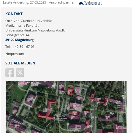
Letzte Änderung: 27.05.2025 - Ansprechpartner:
Webmaster
Sie können eine Nachricht versenden an:
Webmaster
KONTAKT
Ihre E-Mailadresse:
Otto-von-Guericke-Universität
Medizinische Fakultät
Universitätsklinikum Magdeburg A.ö.R.
Ihr Anliegen:
Leipziger Str. 44
39120 Magdeburg
Tel.:
+49-391-67-01
Impressum
SOZIALE MEDIEN