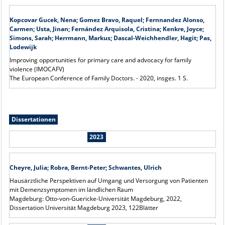
Kopcovar Gucek, Nena; Gomez Bravo, Raquel; Fernnandez Alonso,
Carmen; Usta, Jinan; Fernández Arquisola, Cristina; Kenkre, Joyce;
Simons, Sarah; Herrmann, Markus; Dascal-Weichhendler, Hagit; Pas,
Lodewijk
Improving opportunities for primary care and advocacy for family
violence (IMOCAFV)
The European Conference of Family Doctors. - 2020, insges. 1 S.
Dissertationen
2023
Cheyre, Julia; Robra, Bernt-Peter; Schwantes, Ulrich
Hausärztliche Perspektiven auf Umgang und Versorgung von Patienten
mit Demenzsymptomen im ländlichen Raum
Magdeburg: Otto-von-Guericke-Universität Magdeburg, 2022,
Dissertation Universität Magdeburg 2023, 122Blätter