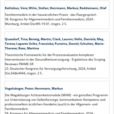
Kalitzkus, Vera; Wilm, Stefan; Herrmann, Markus; Reddemann, Olaf
Familienmedizin in der hausärztlichen Praxis - das Paargespräch
58. Kongress für Allgemeinmedizin und Familienmedizin, 2024 -
Würzburg, Artikel DocWS-19-01, insges. 2 S.
Quasdorf, Tina; Berwig, Martin; Clack, Lauren; Holle, Daniela; May,
Teresa; Laporte Uribe, Franziska; Purwins, Daniel; Schultes, Marie-
Therese; Roes, Martina
Theoretische Frameworks für die Prozessevaluation komplexer
Interventionen in der Gesundheitsversorgung - Ergebnisse des Scoping
Reviewes FRAME-SR
23. Deutscher Kongress für Versorgungsforschung, 2024, Artikel
Doc24dkvf444, insges. 2 S.
Vogelsänger, Peter; Herrmann, Markus
Die Magdeburger Achtsamkeitsmodule (MAM) - ein gestuftes Programm
zur Unterstützung von Selbstfürsorge, kommunikativer Kompetenz und
professionellem ärztlichen Handelns (auch) in der Allgemein- und
Familienmedizin
58. Kongress für Allgemeinmedizin und Familienmedizin, 2024 -