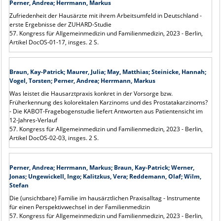
Perner, Andrea; Herrmann, Markus
Zufriedenheit der Hausärzte mit ihrem Arbeitsumfeld in Deutschland -
erste Ergebnisse der ZUHARD-Studie
57. Kongress für Allgemeinmedizin und Familienmedizin, 2023 - Berlin,
Artikel DocOS-01-17, insges. 2 S.
Braun, Kay-Patrick; Maurer, Julia; May, Matthias; Steinicke, Hannah;
Vogel, Torsten; Perner, Andrea; Herrmann, Markus
Was leistet die Hausarztpraxis konkret in der Vorsorge bzw.
Früherkennung des kolorektalen Karzinoms und des Prostatakarzinoms?
- Die KABOT-Fragebogenstudie liefert Antworten aus Patientensicht im
12-Jahres-Verlauf
57. Kongress für Allgemeinmedizin und Familienmedizin, 2023 - Berlin,
Artikel DocOS-02-03, insges. 2 S.
Perner, Andrea; Herrmann, Markus; Braun, Kay-Patrick; Werner,
Jonas; Ungewickell, Ingo; Kalitzkus, Vera; Reddemann, Olaf; Wilm,
Stefan
Die (unsichtbare) Familie im hausärztlichen Praxisalltag - Instrumente
für einen Perspektivwechsel in der Familienmedizin
57. Kongress für Allgemeinmedizin und Familienmedizin, 2023 - Berlin,