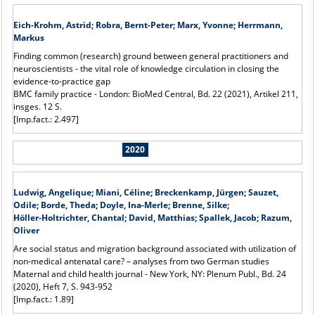
Eich-Krohm, Astrid; Robra, Bernt-Peter; Marx, Yvonne; Herrmann,
Markus
Finding common (research) ground between general practitioners and
neuroscientists - the vital role of knowledge circulation in closing the
evidence-to-practice gap
BMC family practice - London: BioMed Central, Bd. 22 (2021), Artikel 211,
insges. 12 S.
[Imp.fact.: 2.497]
2020
Ludwig, Angelique; Miani, Céline; Breckenkamp, Jürgen; Sauzet,
Odile; Borde, Theda; Doyle, Ina-Merle; Brenne, Silke;
Höller
‑
Holtrichter, Chantal; David, Matthias; Spallek, Jacob; Razum,
Oliver
Are social status and migration background associated with utilization of
non‑medical antenatal care? – analyses from two German studies
Maternal and child health journal - New York, NY: Plenum Publ., Bd. 24
(2020), Heft 7, S. 943-952
[Imp.fact.: 1.89]