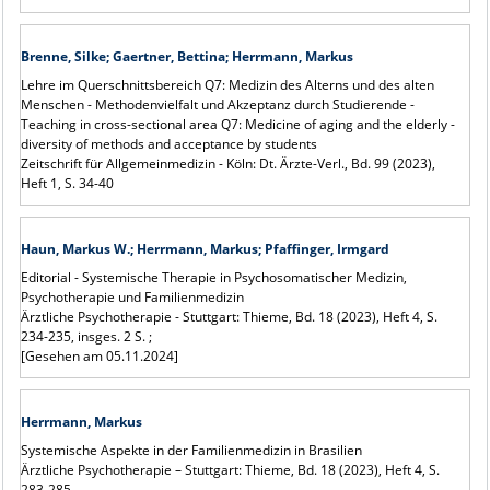
Brenne, Silke; Gaertner, Bettina; Herrmann, Markus
Lehre im Querschnittsbereich Q7: Medizin des Alterns und des alten
Menschen - Methodenvielfalt und Akzeptanz durch Studierende -
Teaching in cross-sectional area Q7: Medicine of aging and the elderly -
diversity of methods and acceptance by students
Zeitschrift für Allgemeinmedizin - Köln: Dt. Ärzte-Verl., Bd. 99 (2023),
Heft 1, S. 34-40
Haun, Markus W.; Herrmann, Markus; Pfaffinger, Irmgard
Editorial - Systemische Therapie in Psychosomatischer Medizin,
Psychotherapie und Familienmedizin
Ärztliche Psychotherapie - Stuttgart: Thieme, Bd. 18 (2023), Heft 4, S.
234-235, insges. 2 S. ;
[Gesehen am 05.11.2024]
Herrmann, Markus
Systemische Aspekte in der Familienmedizin in Brasilien
Ärztliche Psychotherapie – Stuttgart: Thieme, Bd. 18 (2023), Heft 4, S.
283-285