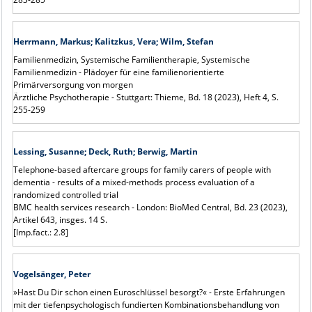
Herrmann, Markus; Kalitzkus, Vera; Wilm, Stefan
Familienmedizin, Systemische Familientherapie, Systemische
Familienmedizin - Plädoyer für eine familienorientierte
Primärversorgung von morgen
Ärztliche Psychotherapie - Stuttgart: Thieme, Bd. 18 (2023), Heft 4, S.
255-259
Lessing, Susanne; Deck, Ruth; Berwig, Martin
Telephone-based aftercare groups for family carers of people with
dementia - results of a mixed-methods process evaluation of a
randomized controlled trial
BMC health services research - London: BioMed Central, Bd. 23 (2023),
Artikel 643, insges. 14 S.
[Imp.fact.: 2.8]
Vogelsänger, Peter
»Hast Du Dir schon einen Euroschlüssel besorgt?« - Erste Erfahrungen
mit der tiefenpsychologisch fundierten Kombinationsbehandlung von