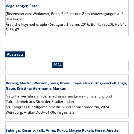
Vogelsänger, Peter
[Rezension von: Wittkower, Erich, Einfluss der Gemütsbewegungen auf
den Körper]
Ärztliche Psychotherapie - Stuttgart: Thieme, 2016, Bd. 15 (2020), Heft 1,
S. 66-67
Abstracts
2024
Berwig, Martin; Werner, Jonas; Braun, Kay-Patrick; Ungewickell, Ingo;
Geue, Kristina; Herrmann, Markus
Naturheilverfahren in der medizinischen Lehre - Einstellung und
Zufriedenheit aus Sicht der Studierenden
58. Kongress für Allgemeinmedizin und Familienmedizin, 2024 -
Würzburg, Artikel DocP-01-06, insges. 2 S.
Falanga, Rosario; Falk, Anna; Kokot, Mateja Kokalj; Fosse, Anette;