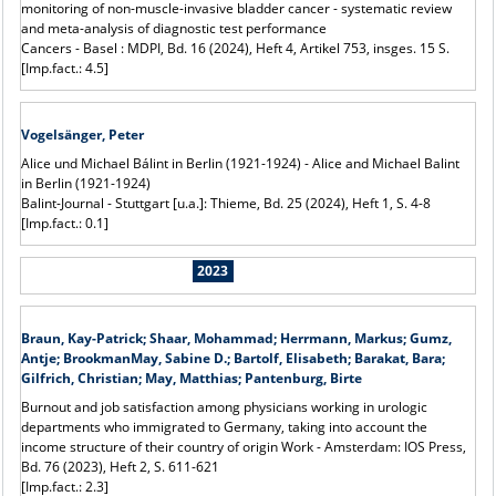
monitoring of non-muscle-invasive bladder cancer - systematic review
and meta-analysis of diagnostic test performance
Cancers - Basel : MDPI, Bd. 16 (2024), Heft 4, Artikel 753, insges. 15 S.
[Imp.fact.: 4.5]
Vogelsänger, Peter
Alice und Michael Bálint in Berlin (1921-1924) - Alice and Michael Balint
in Berlin (1921-1924)
Balint-Journal - Stuttgart [u.a.]: Thieme, Bd. 25 (2024), Heft 1, S. 4-8
[Imp.fact.: 0.1]
2023
Braun, Kay-Patrick; Shaar, Mohammad; Herrmann, Markus; Gumz,
Antje; BrookmanMay, Sabine D.; Bartolf, Elisabeth; Barakat, Bara;
Gilfrich, Christian; May, Matthias; Pantenburg, Birte
Burnout and job satisfaction among physicians working in urologic
departments who immigrated to Germany, taking into account the
income structure of their country of origin Work - Amsterdam: IOS Press,
Bd. 76 (2023), Heft 2, S. 611-621
[Imp.fact.: 2.3]