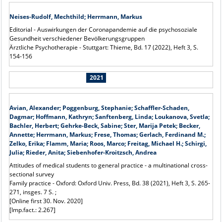
Neises-Rudolf, Mechthild; Herrmann, Markus
Editorial - Auswirkungen der Coronapandemie auf die psychosoziale
Gesundheit verschiedener Bevölkerungsgruppen
Ärztliche Psychotherapie - Stuttgart: Thieme, Bd. 17 (2022), Heft 3, S.
154-156
2021
Avian, Alexander; Poggenburg, Stephanie; Schaffler-Schaden,
Dagmar; Hoffmann, Kathryn; Sanftenberg, Linda; Loukanova, Svetla;
Bachler, Herbert; Gehrke-Beck, Sabine; Ster, Marija Petek; Becker,
Annette; Herrmann, Markus; Frese, Thomas; Gerlach, Ferdinand M.;
Zelko, Erika; Flamm, Maria; Roos, Marco; Freitag, Michael H.; Schirgi,
Julia; Rieder, Anita; Siebenhofer-Kroitzsch, Andrea
Attitudes of medical students to general practice - a multinational cross-
sectional survey
Family practice - Oxford: Oxford Univ. Press, Bd. 38 (2021), Heft 3, S. 265-
271, insges. 7 S. ;
[Online first 30. Nov. 2020]
[Imp.fact.: 2.267]