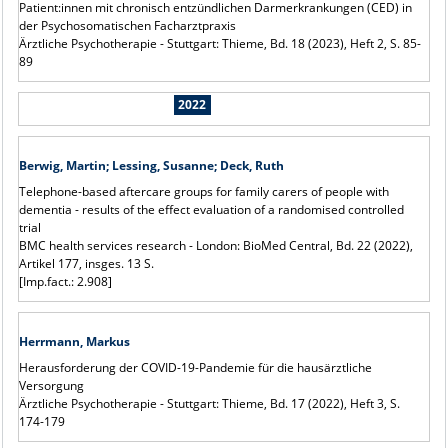
Patient:innen mit chronisch entzündlichen Darmerkrankungen (CED) in
der Psychosomatischen Facharztpraxis
Ärztliche Psychotherapie - Stuttgart: Thieme, Bd. 18 (2023), Heft 2, S. 85-
89
2022
Berwig, Martin; Lessing, Susanne; Deck, Ruth
Telephone-based aftercare groups for family carers of people with
dementia - results of the effect evaluation of a randomised controlled
trial
BMC health services research - London: BioMed Central, Bd. 22 (2022),
Artikel 177, insges. 13 S.
[Imp.fact.: 2.908]
Herrmann, Markus
Herausforderung der COVID-19-Pandemie für die hausärztliche
Versorgung
Ärztliche Psychotherapie - Stuttgart: Thieme, Bd. 17 (2022), Heft 3, S.
174-179