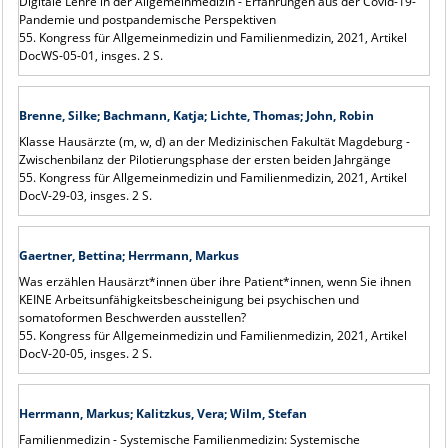
Digitale Lehre in der Allgemeinmedizin - Erfahrungen aus der Covid-19-
Pandemie und postpandemische Perspektiven
55. Kongress für Allgemeinmedizin und Familienmedizin, 2021, Artikel
DocWS-05-01, insges. 2 S.
Brenne, Silke; Bachmann, Katja; Lichte, Thomas; John, Robin
Klasse Hausärzte (m, w, d) an der Medizinischen Fakultät Magdeburg -
Zwischenbilanz der Pilotierungsphase der ersten beiden Jahrgänge
55. Kongress für Allgemeinmedizin und Familienmedizin, 2021, Artikel
DocV-29-03, insges. 2 S.
Gaertner, Bettina; Herrmann, Markus
Was erzählen Hausärzt*innen über ihre Patient*innen, wenn Sie ihnen
KEINE Arbeitsunfähigkeitsbescheinigung bei psychischen und
somatoformen Beschwerden ausstellen?
55. Kongress für Allgemeinmedizin und Familienmedizin, 2021, Artikel
DocV-20-05, insges. 2 S.
Herrmann, Markus; Kalitzkus, Vera; Wilm, Stefan
Familienmedizin - Systemische Familienmedizin: Systemische