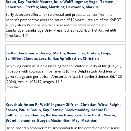
Braun, Kay-Patrick; Maurer, Julia; Wolff, Ingmar; Vogel, Torsten;
Lebentrau, Steffen; May, Matthias; Herrmann, Markus
Early detection efforts for colorectal and prostate cancer from the
patient’s perspective over the course of 12 years - results of the KABOT
survey study Primary health care research and development -
Cambridge: Cambridge Univ. Press, Bd. 25 (2024), S. 1-8, Artikel e68
[Imp.fact.: 1.6]
Feißel, Annemarie; Berwig, Martin; Boyer, Lisa; Bratan, Tanja;
Schlüfter, Claudia; Loss, Julika; Apfelbacher, Christian
Achieving consensus on assessing health-related quality of life (HRQoL)
in people with cognitive impairments (CI) - a Delphi study Archives of
gerontology and geriatrics - Amsterdam [u.a.]: Elsevier Science, Bd. 123
(2024), Artikel 105417, insges. 11 S.
[Imp.fact.: 3.5]
Kravchuk, Anton P.; Wolff, Ingmar; Gilfrich, Christian; Wirtz, Ralph;
Soares, Paula; Braun, Kay-Patrick; BrookmanMay, Sabine D.;
Kollitsch, Lisa; Hauner, Katharina Irmengard; Burchardt, Martin;
Bründl, Johannes; Burger, Maximilian; May, Matthias
Urine-based biomarker test Uromonitor® in the detection and disease