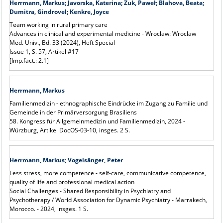
Herrmann, Markus; Javorska, Katerina;
Ż
uk, Pawe
ł
; Blahova, Beata;
Dumitra, Gindrovel; Kenkre, Joyce
Team working in rural primary care
Advances in clinical and experimental medicine - Wroclaw: Wroclaw
Med. Univ., Bd. 33 (2024), Heft Special
Issue 1, S. 57, Artikel #17
[Imp.fact.: 2.1]
Herrmann, Markus
Familienmedizin - ethnographische Eindrücke im Zugang zu Familie und
Gemeinde in der Primärversorgung Brasiliens
58. Kongress für Allgemeinmedizin und Familienmedizin, 2024 -
Würzburg, Artikel DocOS-03-10, insges. 2 S.
Herrmann, Markus; Vogelsänger, Peter
Less stress, more competence - self-care, communicative competence,
quality of life and professional medical action
Social Challenges - Shared Responsibility in Psychiatry and
Psychotherapy / World Association for Dynamic Psychiatry - Marrakech,
Morocco. - 2024, insges. 1 S.