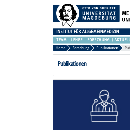
ME
UN
INSTITUT FÜR ALLGEMEINMEDIZIN
TEAM
LEHRE
FORSCHUNG
AKTUEL
Home
Forschung
Publikationen
Pub
Publikationen