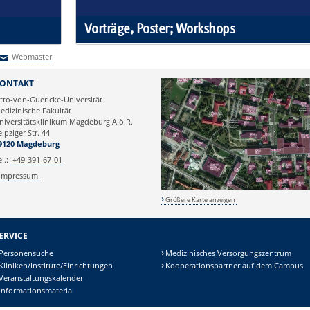
Vorträge, Poster; Workshops
Webmaster
Webmaster
ONTAKT
tto-von-Guericke-Universität
edizinische Fakultät
niversitätsklinikum Magdeburg A.ö.R.
eipziger Str. 44
9120 Magdeburg
el.:
+49-391-67-01
Impressum
Größere Karte anzeigen
ERVICE
Personensuche
Medizinisches Versorgungszentrum
Kliniken/Institute/Einrichtungen
Kooperationspartner auf dem Campus
Veranstaltungskalender
Informationsmaterial