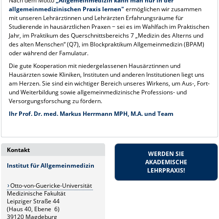
Nach dem Motto
„Allgemeinmedizin kann man nur in der
allgemeinmedizinischen Praxis lernen"
ermöglichen wir zusammen
mit unseren Lehrärztinnen und Lehrärzten Erfahrungsräume für
Studierende in hausärztlichen Praxen − sei es im Wahlfach im Praktischen
Jahr, im Praktikum des Querschnittsbereichs 7 „Medizin des Alterns und
des alten Menschen“ (Q7), im Blockpraktikum Allgemeinmedizin (BPAM)
oder während der Famulatur.
Die gute Kooperation mit niedergelassenen Hausärztinnen und
Hausärzten sowie Kliniken, Instituten und anderen Institutionen liegt uns
am Herzen. Sie sind ein wichtiger Bereich unseres Wirkens, um Aus-, Fort-
und Weiterbildung sowie allgemeinmedizinische Professions- und
Versorgungsforschung zu fördern.
Ihr Prof. Dr. med. Markus Herrmann MPH, M.A. und Team
Kontakt
WERDEN SIE
AKADEMISCHE
Institut für Allgemeinmedizin
LEHRPRAXIS!
Otto-von-Guericke-Universität
Medizinische Fakultät
Leipziger Straße 44
(Haus 40, Ebene 6)
39120 Magdeburg