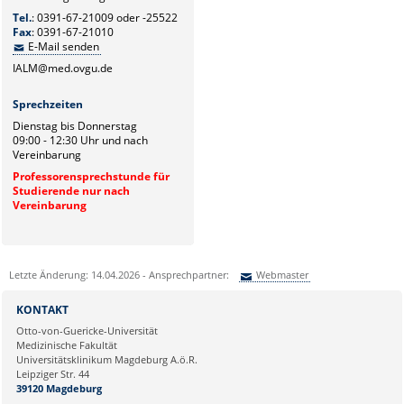
Tel.
: 0391-67-21009 oder -25522
Fax
: 0391-67-21010
E-Mail senden
IALM@med.ovgu.de
Sprechzeiten
Dienstag bis Donnerstag
09:00 - 12:30 Uhr und nach
Vereinbarung
Professorensprechstunde für
Studierende nur nach
Vereinbarung
Letzte Änderung: 14.04.2026 - Ansprechpartner:
Webmaster
Sie können eine Nachricht versenden an:
Webmaster
KONTAKT
Ihre E-Mailadresse:
Otto-von-Guericke-Universität
Medizinische Fakultät
Universitätsklinikum Magdeburg A.ö.R.
Ihr Anliegen:
Leipziger Str. 44
39120 Magdeburg