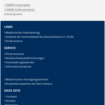
UMMD-Campusplan
UMMD-Außenstandorte
Lehrarztpraxen
Sicherheitsabfrage:
LINKS
Medizinischer Fakultätentag
Verband der Universitätsklinika Deutschlands e.V. (VUD)
Fördervereine
Lösung:
SERVICE
Personensuche
Kliniken/Institute/Einrichtungen
Veranstaltungskalender
Informationsmaterial
Medizinisches Versorgungszentrum
Kooperationspartner auf dem Campus
DIESE SEITE
Vorlesen
Drucken
Permalink