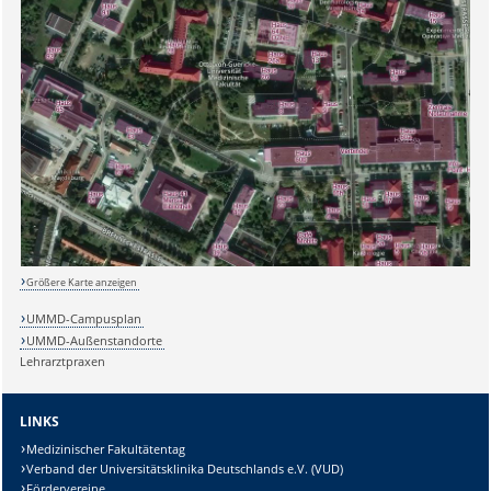
Größere Karte anzeigen
UMMD-Campusplan
UMMD-Außenstandorte
Sicherheitsabfrage:
Lehrarztpraxen
LINKS
Medizinischer Fakultätentag
Verband der Universitätsklinika Deutschlands e.V. (VUD)
Lösung:
Fördervereine