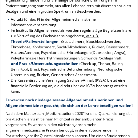
eigenständig handeln und vielfältige persönliche Erfahrungen im
Patientenumgang sammeln, aus allen Lebensaltern mit diversen sozialen
Bezügen und einem großen Spektrum an Beschwerden.
Auftakt für das PJ in der Allgemeinmedizin ist eine
Informationsveranstaltung.
Im Institut für Allgemeinmedizin werden regelmäßige Begleitseminare
zur Vertiefung des Fachwissens angeboten
, wie z.
B.
Theorie/Fallvorstellungen
: Brustschmerz, Bauchbeschwerden,
Thrombose, Kopfschmerz, Sucht/Alkoholismus, Rücken, Beinschmerz,
Husten/Atemnot, Psychiatrische Erkrankungen (Depression, Angst),
Polypharmazie Herzrhythmusstörungen, Schwindel/Schlaganfall, …
und Praxis/Untersuchungstechniken:
Check up, Thorax, Bauch,
Bein, Kopf, Brust, Psychiatrische Befunderhebung, Neurologische
Untersuchung, Rücken, Geriatrisches Assessment.
Die Kassenärztliche Vereinigung Sachsen-Anhalt (KVSA) bietet eine
finanzielle Förderung an, die direkt über die KVSA beantragt werden
kann.
Es werden noch niedergelassene Allgemeinmedizinerinnen und
Allgemeinmediziner gesucht, die sich an der Lehre beteiligen wollen!
Nach dem Masterplan „Medizinstudium 2020“ ist eine Quartalisierung des
praktischen Jahrs mit einem Pflichtteil in der ambulanten Praxis
vorgesehen. Es werden in den nächsten Jahren mehr
allgemeinmedizinische Praxen benötigt, in denen Studierende im
Praktischen Jahr ihr Quartal absolvieren können. Um einen Studierenden