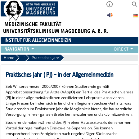
MEDIZINISCHE FAKULTÄT
UNIVERSITÄTSKLINIKUM MAGDEBURG A. ö. R.
INSTITUT FÜR ALLGEMEINMEDIZIN
TEAM
Home
Lehre
Praktisches Jahr
LEHRE
FORSCHUNG
Praktisches Jahr ( PJ) – in der Allgemeinmedizin
AKTUELLES
Seit Wintersemester 2006/2007 können Studierende gemäß
NEWSLETTER
Approbationsordnung für Ärzte (ÄAppO) ein Tertial des Praktischen Jahres
(PJ) in einer allgemeinärztlichen zertifizierten Lehrpraxis absolvieren.
Einige Praxen befinden sich in ländlichen Regionen Sachsen-Anhalts, was
Studierenden im Praktischen Jahr die Möglichkeit bietet, die hausärztliche
Versorgung in ihrer ganzen Breite kennenzulernen und aktiv mitzuwirken.
Studierende haben während des PJ in einer Hausarztpraxis den enormen
Vorteil der regelmäßigen Eins-zu-eins-Supervision. Sie können
entsprechend ihren Fertigkeiten nach regelmäßiger Rücksprache