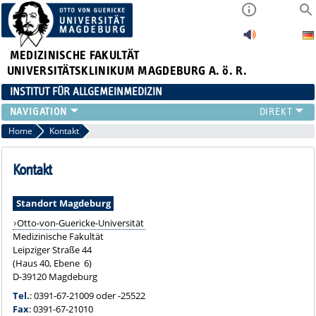
MEDIZINISCHE FAKULTÄT
UNIVERSITÄTSKLINIKUM MAGDEBURG A. ö. R.
INSTITUT FÜR ALLGEMEINMEDIZIN
TEAM
Home
Kontakt
LEHRE
FORSCHUNG
Kontakt
AKTUELLES
NEWSLETTER
Standort Magdeburg
Otto-von-Guericke-Universität
Medizinische Fakultät
Leipziger Straße 44
(Haus 40, Ebene 6)
D-39120 Magdeburg
Tel.
: 0391-67-21009 oder -25522
Fax
: 0391-67-21010