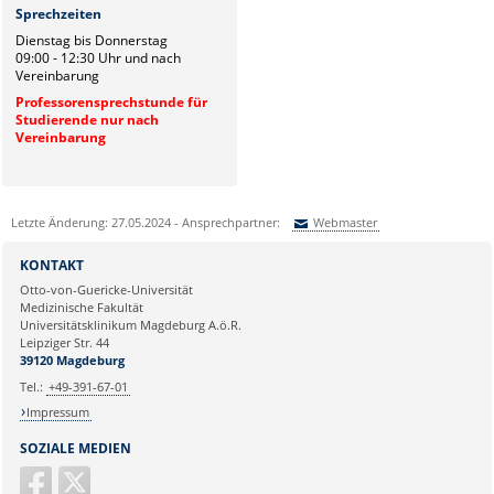
Sprechzeiten
Dienstag bis Donnerstag
09:00 - 12:30 Uhr und nach
Vereinbarung
Professorensprechstunde für
Studierende nur nach
Vereinbarung
Letzte Änderung: 27.05.2024 - Ansprechpartner:
Webmaster
Sie können eine Nachricht versenden an:
Webmaster
KONTAKT
Ihre E-Mailadresse:
Otto-von-Guericke-Universität
Medizinische Fakultät
Universitätsklinikum Magdeburg A.ö.R.
Ihr Anliegen:
Leipziger Str. 44
39120 Magdeburg
Tel.:
+49-391-67-01
Impressum
SOZIALE MEDIEN